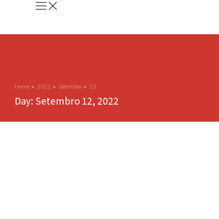
×
Home
2022
Setembro
12
You are here:
Day: Setembro 12, 2022