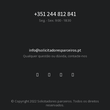
Statistics
+351 244 812 841
Para que
Seg. - Sex. 9:00 - 18:30
possamos
melhorar a
funcionalidade
e a estrutura
do website,
com base em
info@solicitadoresparceiros.pt
como o site é
Qualquer questão ou dúvida, contacte-nos
usado.
Experiência
Para que o
nosso website
funcione o
melhor
© Copyright 2022 Solicitadores parceiros. Todos os direitos
possível
reservados.
durante a sua